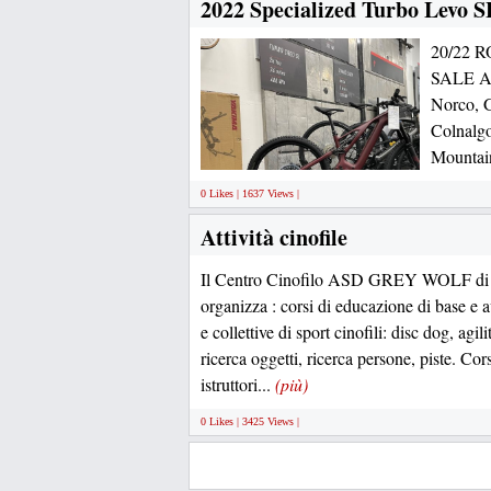
2022 Specialized Turbo Levo 
20/22
SALE All
Norco, G
Colnalgo
Mountain
0 Likes | 1637 Views |
Attività cinofile
Il Centro Cinofilo ASD GREY WOLF di 
organizza : corsi di educazione di base e a
e collettive di sport cinofili: disc dog, agi
ricerca oggetti, ricerca persone, piste. Cor
istruttori...
(più)
0 Likes | 3425 Views |