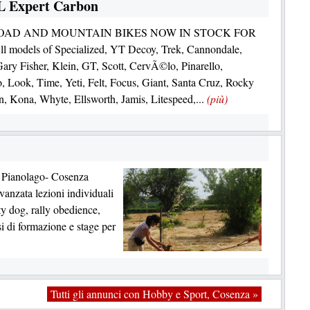
SL Expert Carbon
 ROAD AND MOUNTAIN BIKES NOW IN STOCK FOR
 models of Specialized, YT Decoy, Trek, Cannondale,
ary Fisher, Klein, GT, Scott, CervÃ©lo, Pinarello,
, Look, Time, Yeti, Felt, Focus, Giant, Santa Cruz, Rocky
, Kona, Whyte, Ellsworth, Jamis, Litespeed,...
(più)
Pianolago- Cosenza
vanzata lezioni individuali
lity dog, rally obedience,
si di formazione e stage per
Tutti gli annunci con Hobby e Sport, Cosenza »