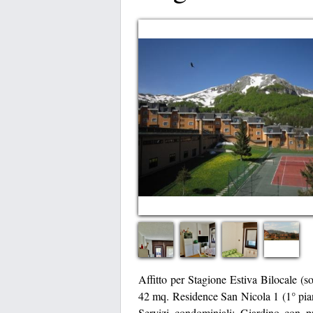
Affitto per Stagione Estiva Bilocale (s
42 mq. Residence San Nicola 1 (1° piano
Servizi condominiali: Giardino con pr