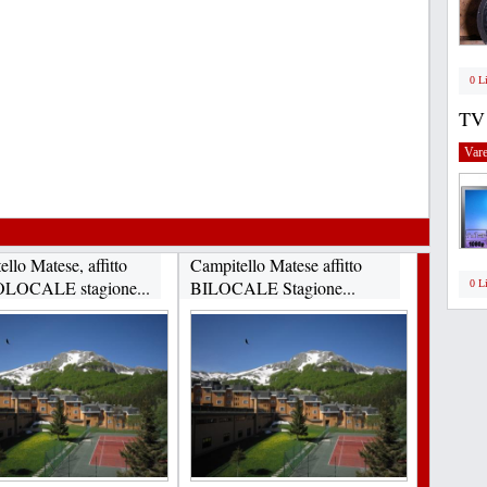
0 L
TV
Vare
llo Matese, affitto
Campitello Matese affitto
OCALE stagione...
BILOCALE Stagione...
0 L