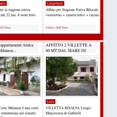
asso
Campobasso
per la stagione estiva,
Affitto per Stagione Estiva Bilocale
ale 22 mq, 4 posti letto,
(soggiorno + camera letto) + cucina
ce San Nicola...
+ bagno,...
;
1623 Views
0 Likes | 1948 Views
appartamenti Antica
AFFITTO 2 VILLETTE A
ilanese...
60 MT DAL MARE DI
MANCAVERSA...
Lecce
Corte Milanese è una corte
VILLETTA RISALVA Luogo:
 ristrutturata nel rispetto
Mancaversa di Gallipoli