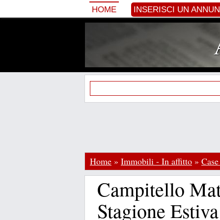
HOME
INSERISCI UN ANNU
Home
»
Immobili - In affitto
»
Case
Campitello Ma
Stagione Estiva