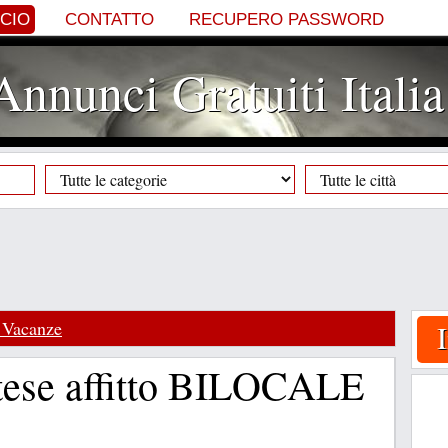
NCIO
CONTATTO
RECUPERO PASSWORD
Annunci Gratuiti Italia
 Vacanze
tese affitto BILOCALE