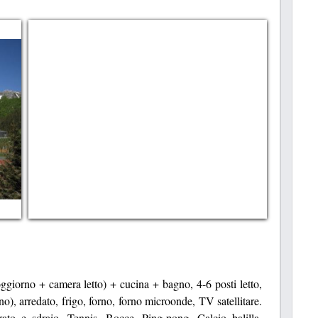
oggiorno + camera letto) + cucina + bagno, 4-6 posti letto,
), arredato, frigo, forno, forno microonde, TV satellitare.
ato e sdraio, Tennis, Bocce, Ping-pong, Calcio balilla,