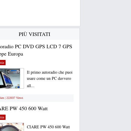
PIÙ VISITATI
toradio PC DVD GPS LCD 7 GPS
pe Europa
nia
Il primo autoradio che puoi
usare come un PC davvero
all...
ikes | 222037 Views
ARE PW 450 600 Watt
nia
CIARE PW 450 600 Watt