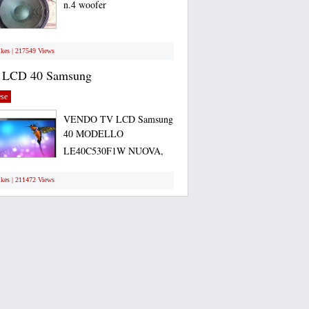
n.4 woofer
ikes | 217549 Views
 LCD 40 Samsung
se
VENDO TV LCD Samsung
40 MODELLO
LE40C530F1W NUOVA,
ANCORA...
ikes | 211472 Views