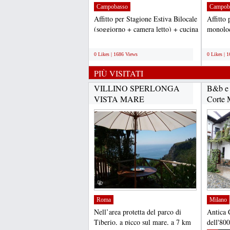
Campobasso
Campob
Affitto per Stagione Estiva Bilocale
Affitto 
(soggiorno + camera letto) + cucina
monoloc
+ bagno,...
Residen
;
;
0 Likes | 1686 Views
0 Likes | 
PIÙ VISITATI
VILLINO SPERLONGA
B&b e 
VISTA MARE
Corte M
Roma
Milano
Nell’area protetta del parco di
Antica 
Tiberio, a picco sul mare, a 7 km
dell'800