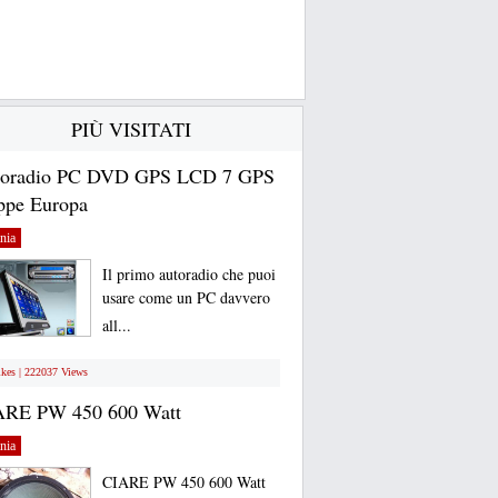
PIÙ VISITATI
toradio PC DVD GPS LCD 7 GPS
pe Europa
nia
Il primo autoradio che puoi
usare come un PC davvero
all...
ikes | 222037 Views
ARE PW 450 600 Watt
nia
CIARE PW 450 600 Watt