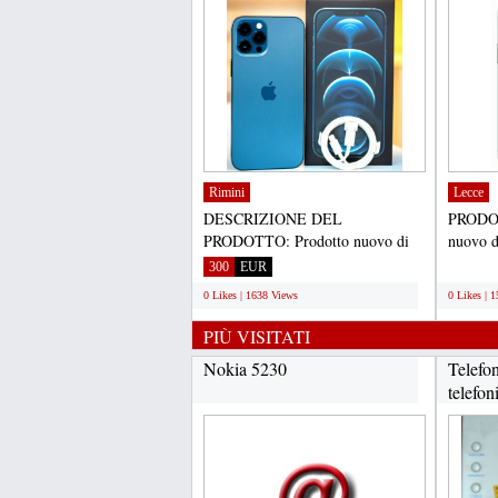
Rimini
Lecce
DESCRIZIONE DEL
PRODOT
PRODOTTO: Prodotto nuovo di
nuovo d
zecca, originale autentico e
usato, m
300
EUR
;
genuino...
0 Likes | 1638 Views
0 Likes | 
PIÙ VISITATI
Nokia 5230
Telefon
telefon