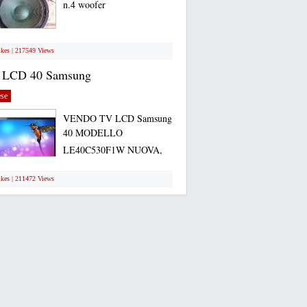
n.4 woofer
ikes | 217549 Views
 LCD 40 Samsung
se
VENDO TV LCD Samsung
40 MODELLO
LE40C530F1W NUOVA,
ANCORA...
ikes | 211472 Views