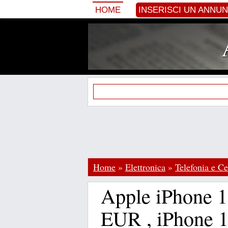
HOME
INSERISCI UN ANNU
Home
»
Elettronica
»
Telefonia e Ce
Apple iPhone 
EUR , iPhone 