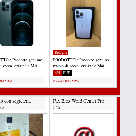
Bologna
TO : Prodotto genuino
PRODOTTO : Prodotto genuino
i zecca, originale Mai
nuovo di zecca, originale Mai
ai rinnovato Sigillato...
usato, mai rinnovato Sigillato...
436
EUR
1598 Views
0 Likes | 1558 Views
o con segreteria
Fax Erox Word Center Pro
ica
545