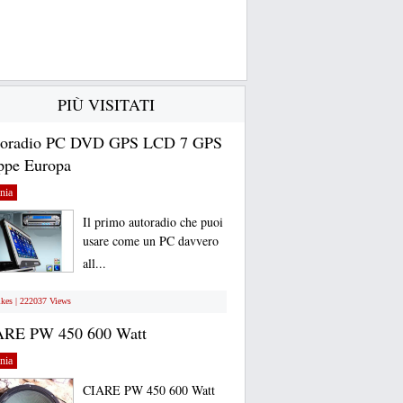
PIÙ VISITATI
toradio PC DVD GPS LCD 7 GPS
pe Europa
nia
Il primo autoradio che puoi
usare come un PC davvero
all...
ikes | 222037 Views
ARE PW 450 600 Watt
nia
CIARE PW 450 600 Watt