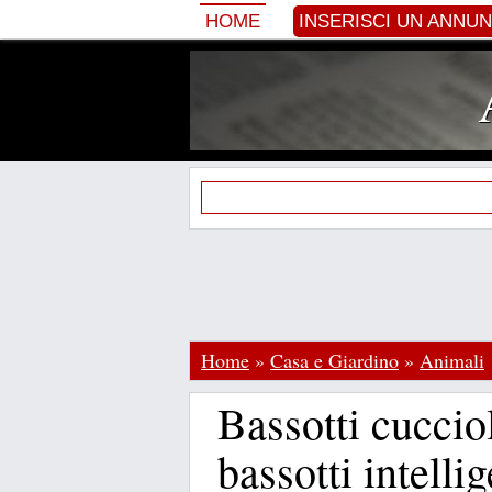
HOME
INSERISCI UN ANNU
Home
»
Casa e Giardino
»
Animali
Bassotti cucciol
bassotti intelli