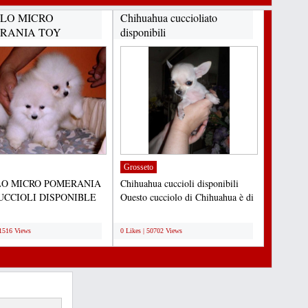
LO MICRO
Chihuahua cuccioliato
RANIA TOY
disponibili
IOLI
NIBLE...
Grosseto
O MICRO POMERANIA
Chihuahua cuccioli disponibili
UCCIOLI DISPONIBLE
Questo cucciolo di Chihuahua è di
ADOZIONE Adorabili
12 settimane di...
;
...
91516 Views
0 Likes | 50702 Views