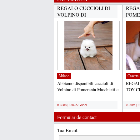
REGALO CUCCIOLI DI
REGA
VOLPINO DI
POME
POMERANIA(GRATIS)...
CUCC
DISPO
Milano
Caserta
Abbiamo disponibili cuccioli di
REGAL
Volpino di Pomerania Maschietti e
TOY C
Femminucce. I cuccioli...
PER L'
;
;
cuccioli
0 Likes | 138222 Views
0 Likes | 
Formular de contact
Tua Email: