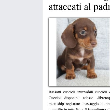
attaccati al pa
Bassotti cuccioli introvabili cuccioli 
Cuccioli disponibili adesso. -libreto
microship registrato -passaggio di pr
domicilio in tutta Italia. Rispondiamo a