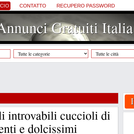
NCIO
CONTATTO
RECUPERO PASSWORD
Annunci Gratuiti Italia
i introvabili cuccioli di
genti e dolcissimi