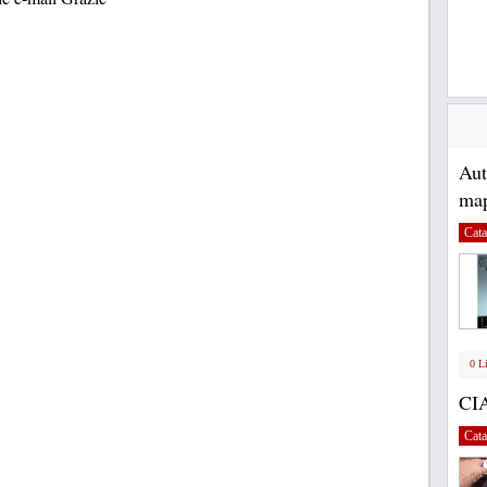
Au
map
Cata
0 L
CI
Cata