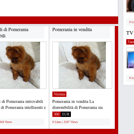
0 L
li di Pomerania
Pomerania in vendita
TV
bili
Vare
0 L
Vicenza
i di Pomerania introvabili
Pomerania in vendita La
 di Pomerania intelligenti e
disponibilità di Pomerania sia
accati...
maschio che femmina è ora...
300
EUR
2418 Views
0 Likes | 2247 Views