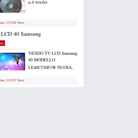
n.4 woofer
ikes | 217549 Views
 LCD 40 Samsung
se
VENDO TV LCD Samsung
40 MODELLO
LE40C530F1W NUOVA,
ANCORA...
ikes | 211472 Views