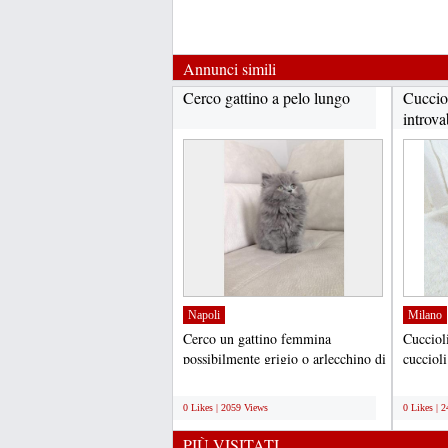
Annunci simili
Cerco gattino a pelo lungo
Cuccio
introva
Napoli
Milano
Cerco un gattino femmina
Cucciol
possibilmente grigio o arlecchino di
cuccioli
due/tre mesi siberiano...
dolci att
;
;
0 Likes | 2059 Views
0 Likes | 
PIÙ VISITATI