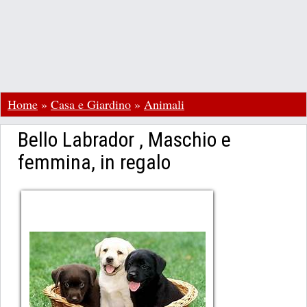
Home
»
Casa e Giardino
»
Animali
Bello Labrador , Maschio e
femmina, in regalo