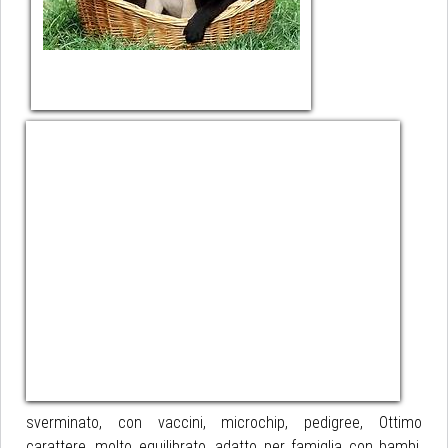
sverminato, con vaccini, microchip, pedigree, Ottimo
carattere, molto equilibrato, adatto per famiglia con bambi.