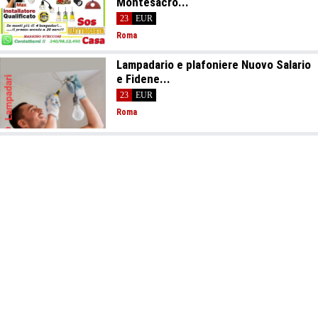
Montesacro...
23
EUR
Roma
Lampadario e plafoniere Nuovo Salario
e Fidene...
23
EUR
Roma