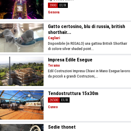
3900
EUR
Genova
Gatto certosino, blu di russia, british
shorthair...
Cagliari
Disponibile (in REGALO) una gattina British Shorthair
di colore silver shaded point...
Impresa Edile Esegue
Teramo
Edil Costruzioni Impresa Chiavi in Mano Esegue lavoro
da piccoli a grandi Costruzioni,...
Tendostruttura 15x30m
26500
EUR
Cuneo
Sedie thonet