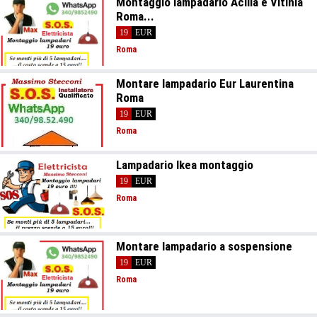
Montaggio lampadario Acilia e Vitinia
Roma...
19
EUR
Roma
Montare lampadario Eur Laurentina
Roma
19
EUR
Roma
Lampadario Ikea montaggio
19
EUR
Roma
Montare lampadario a sospensione
19
EUR
Roma