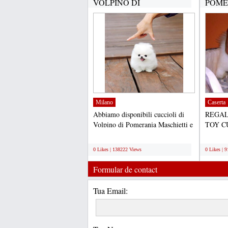
VOLPINO DI
POME
POMERANIA(GRATIS)...
CUCC
DISPO
Milano
Caserta
Abbiamo disponibili cuccioli di
REGAL
Volpino di Pomerania Maschietti e
TOY C
Femminucce. I cuccioli...
PER L'
;
;
cuccioli
0 Likes | 138222 Views
0 Likes | 
Formular de contact
Tua Email: