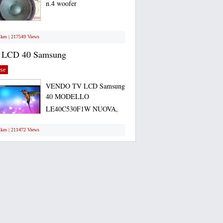
n.4 woofer
ikes | 217549 Views
 LCD 40 Samsung
se
VENDO TV LCD Samsung
40 MODELLO
LE40C530F1W NUOVA,
ANCORA...
ikes | 211472 Views