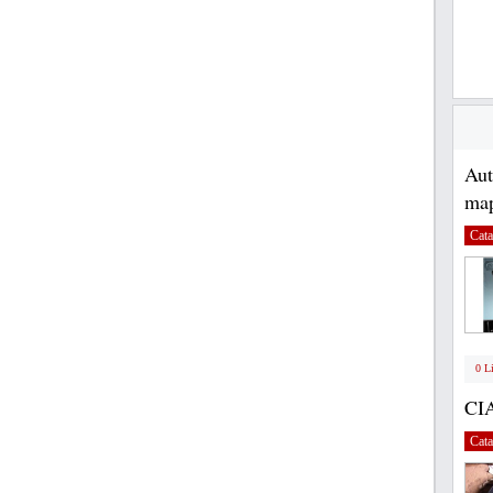
Au
map
Cata
0 L
CI
Cata