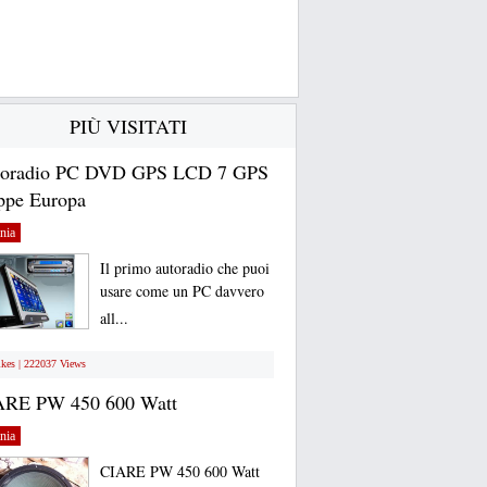
PIÙ VISITATI
toradio PC DVD GPS LCD 7 GPS
pe Europa
nia
Il primo autoradio che puoi
usare come un PC davvero
all...
ikes | 222037 Views
ARE PW 450 600 Watt
nia
CIARE PW 450 600 Watt