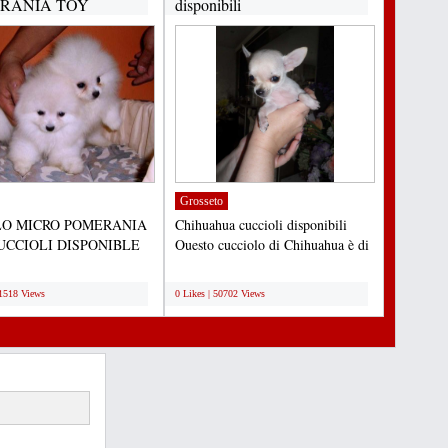
RANIA TOY
disponibili
IOLI
NIBLE...
Grosseto
O MICRO POMERANIA
Chihuahua cuccioli disponibili
UCCIOLI DISPONIBLE
Questo cucciolo di Chihuahua è di
ADOZIONE Adorabili
12 settimane di...
;
...
91518 Views
0 Likes | 50702 Views