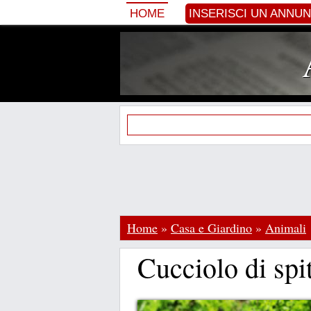
HOME
INSERISCI UN ANNU
Home
»
Casa e Giardino
»
Animali
Cucciolo di spi