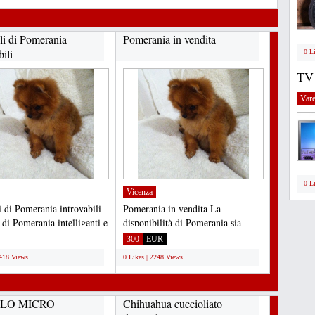
li di Pomerania
Pomerania in vendita
bili
0 L
TV
Vare
0 L
Vicenza
i di Pomerania introvabili
Pomerania in vendita La
 di Pomerania intelligenti e
disponibilità di Pomerania sia
accati...
maschio che femmina è ora...
300
EUR
2418 Views
0 Likes | 2248 Views
LO MICRO
Chihuahua cuccioliato