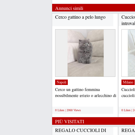
Annunci simili
Cerco gattino a pelo lungo
Cuccio
introva
Napoli
Milano
Cerco un gattino femmina
Cucciol
possibilmente grigio o arlecchino di
cuccioli
due/tre mesi siberiano...
dolci att
;
;
0 Likes | 2060 Views
0 Likes | 
PIÙ VISITATI
REGALO CUCCIOLI DI
REGA