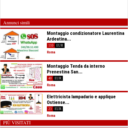
Annunci simili
Montaggio condizionatore Laurentina
Ardeatina...
110
EUR
Roma
Montaggio Tenda da interno
Prenestina San...
40
EUR
Roma
Elettricista lampadario e applique
Ostiense...
23
EUR
Roma
PIÙ VISITATI