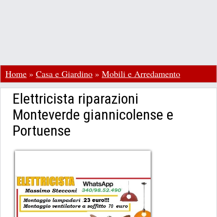
Home
»
Casa e Giardino
»
Mobili e Arredamento
Elettricista riparazioni
Monteverde giannicolense e
Portuense