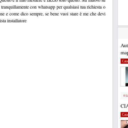
 tranquillamente con whatsapp per qualsiasi tua richiesta o
ione e come dico sempre, se bene vuoi stare è me che devi
sta installatore
Au
map
Cata
0 L
CI
Cata