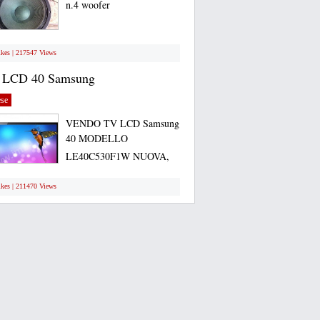
n.4 woofer
ikes | 217547 Views
 LCD 40 Samsung
se
VENDO TV LCD Samsung
40 MODELLO
LE40C530F1W NUOVA,
ANCORA...
ikes | 211470 Views