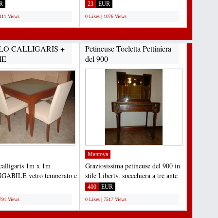
ua...
tua nuova casa....
R
23
EUR
1111 Views
0 Likes | 1076 Views
LO CALLIGARIS +
Petineuse Toeletta Pettiniera
IE
del 900
Mantova
calligaris 1m x 1m
Graziosissima petineuse del 900 in
ABILE vetro temperato e
stile Liberty, specchiera a tre ante
liegio + 4 sedie...
richiudibili,...
400
EUR
7791 Views
0 Likes | 7517 Views