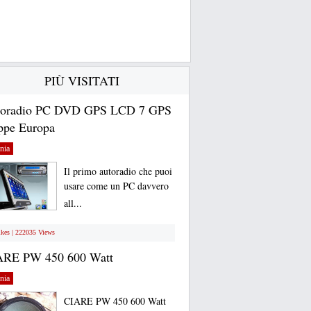
PIÙ VISITATI
toradio PC DVD GPS LCD 7 GPS
pe Europa
nia
Il primo autoradio che puoi
usare come un PC davvero
all...
ikes | 222035 Views
ARE PW 450 600 Watt
nia
CIARE PW 450 600 Watt