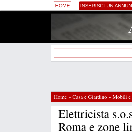
HOME
INSERISCI UN ANNU
Home
»
Casa e Giardino
»
Mobili e
Elettricista s.o.
Roma e zone li