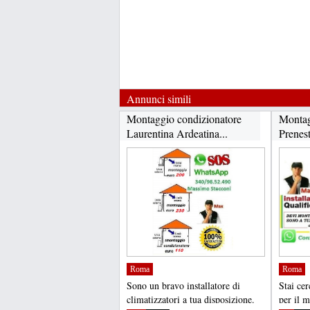
Annunci simili
Montaggio condizionatore
Montag
Laurentina Ardeatina...
Prenest
Roma
Roma
Sono un bravo installatore di
Stai ce
climatizzatori a tua disposizione.
per il m