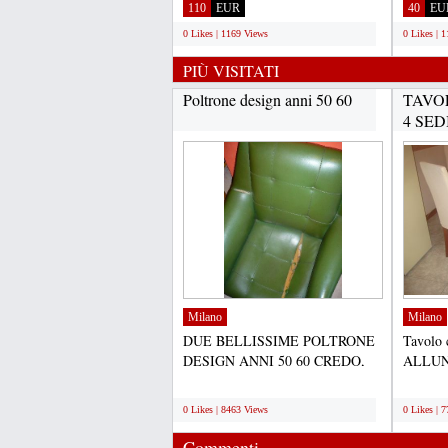
Sono disponibile...
sono a t
110
EUR
40
EU
0 Likes | 1169 Views
0 Likes | 
PIÙ VISITATI
Poltrone design anni 50 60
TAVO
4 SED
Milano
Milano
DUE BELLISSIME POLTRONE
Tavolo 
DESIGN ANNI 50 60 CREDO,
ALLUNG
EREDITATE DA UNA
legno ci
;
;
PARENTE, VENDO...
0 Likes | 8463 Views
0 Likes | 
Commenti