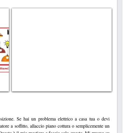
osizione. Se hai un problema elettrico a casa tua o devi
atore a soffitto, allaccio piano cottura o semplicemente un
. Questo è il mio mestiere e faccio solo questo. Mi muovo su