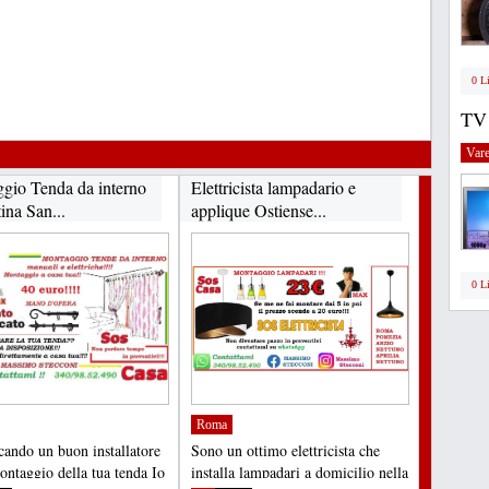
0 L
TV
Vare
gio Tenda da interno
Elettricista lampadario e
ina San...
applique Ostiense...
0 L
Roma
rcando un buon installatore
Sono un ottimo elettricista che
ontaggio della tua tenda Io
installa lampadari a domicilio nella