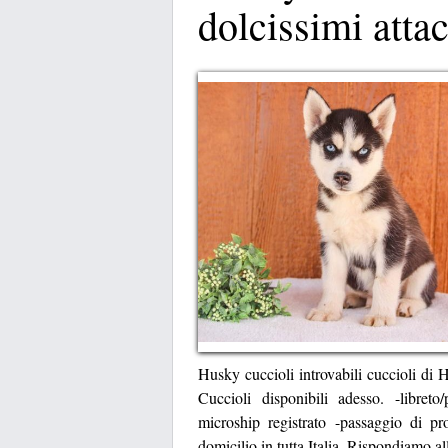
dolcissimi atta
Husky cuccioli introvabili cuccioli di H
Cuccioli disponibili adesso. -libreto
microship registrato -passaggio di pr
domicilio in tutta Italia. Rispondiamo a