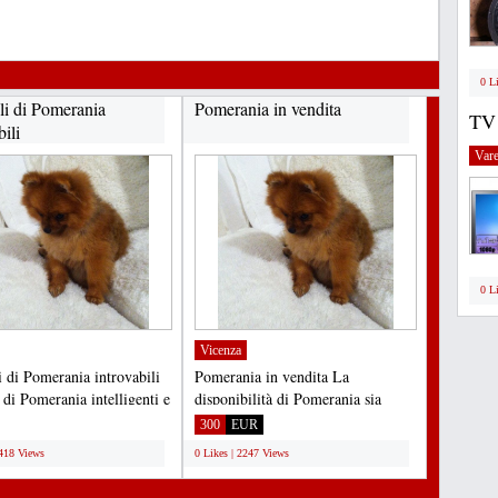
0 L
li di Pomerania
Pomerania in vendita
TV
bili
Vare
0 L
Vicenza
i di Pomerania introvabili
Pomerania in vendita La
 di Pomerania intelligenti e
disponibilità di Pomerania sia
accati...
maschio che femmina è ora...
300
EUR
2418 Views
0 Likes | 2247 Views