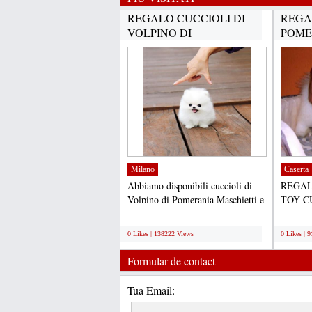
REGALO CUCCIOLI DI
REGA
VOLPINO DI
POME
POMERANIA(GRATIS)...
CUCC
DISPO
Milano
Caserta
Abbiamo disponibili cuccioli di
REGAL
Volpino di Pomerania Maschietti e
TOY C
Femminucce. I cuccioli...
PER L'
;
;
cuccioli
0 Likes | 138222 Views
0 Likes | 
Formular de contact
Tua Email: