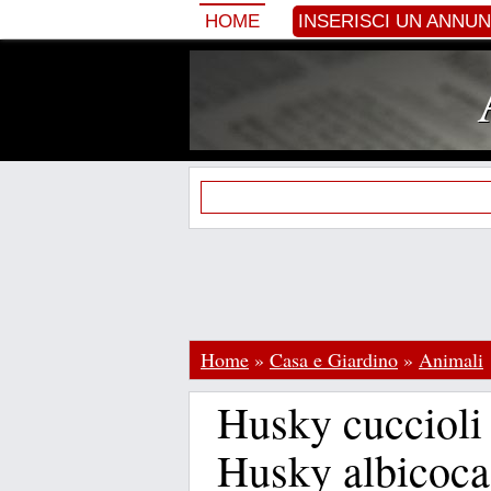
HOME
INSERISCI UN ANNU
Home
»
Casa e Giardino
»
Animali
Husky cuccioli 
Husky albicoca 