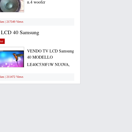
n.4 woofer
ikes | 217549 Views
 LCD 40 Samsung
se
VENDO TV LCD Samsung
40 MODELLO
LE40C530F1W NUOVA,
ANCORA...
ikes | 211472 Views