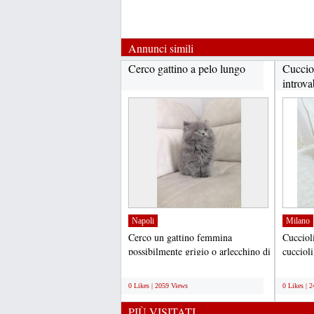
Annunci simili
Cerco gattino a pelo lungo
Cuccio
introva
Napoli
Milano
Cerco un gattino femmina
Cucciol
possibilmente grigio o arlecchino di
cuccioli
due/tre mesi siberiano...
dolci att
;
;
0 Likes | 2059 Views
0 Likes | 
PIÙ VISITATI