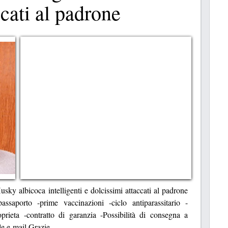
ccati al padrone
usky albicoca intelligenti e dolcissimi attaccati al padrone
/passaporto -prime vaccinazioni -ciclo antiparassitario -
oprieta -contratto di garanzia -Possibilità di consegna a
lle e-mail Grazie