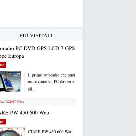
PIÙ VISITATI
toradio PC DVD GPS LCD 7 GPS
pe Europa
nia
Il primo autoradio che puoi
usare come un PC davvero
all...
ikes | 222037 Views
ARE PW 450 600 Watt
nia
CIARE PW 450 600 Watt