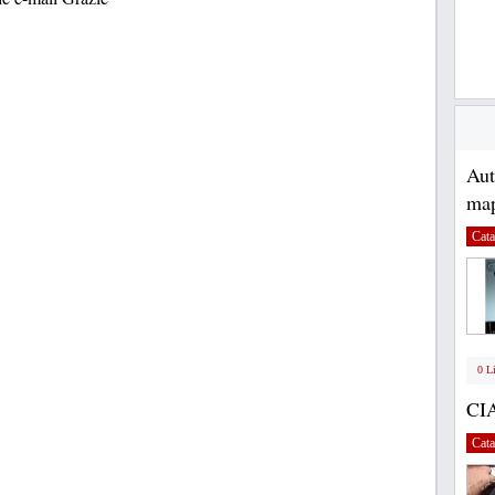
Au
map
Cata
0 L
CI
Cata