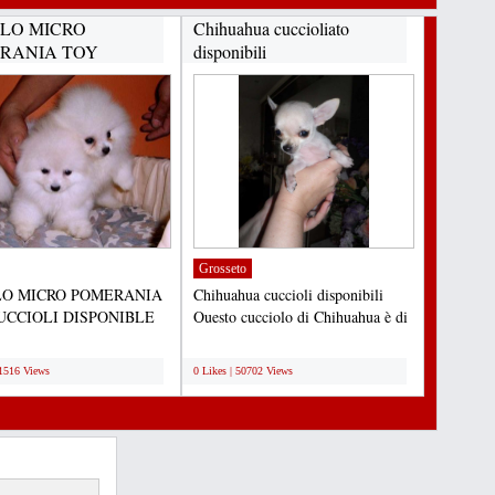
LO MICRO
Chihuahua cuccioliato
RANIA TOY
disponibili
IOLI
NIBLE...
Grosseto
O MICRO POMERANIA
Chihuahua cuccioli disponibili
UCCIOLI DISPONIBLE
Questo cucciolo di Chihuahua è di
ADOZIONE Adorabili
12 settimane di...
;
...
91516 Views
0 Likes | 50702 Views