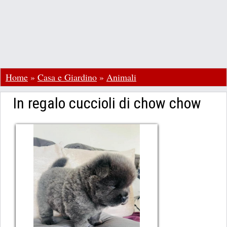
Home
»
Casa e Giardino
»
Animali
In regalo cuccioli di chow chow