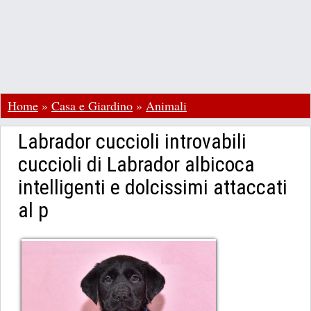
Home
»
Casa e Giardino
»
Animali
Labrador cuccioli introvabili
cuccioli di Labrador albicoca
intelligenti e dolcissimi attaccati
al p