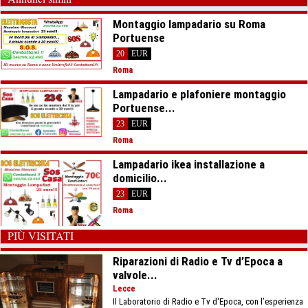
Montaggio lampadario su Roma
Portuense
20
EUR
Roma
Lampadario e plafoniere montaggio
Portuense...
23
EUR
Roma
Lampadario ikea installazione a
domicilio...
23
EUR
Roma
PIÙ VISITATI
Riparazioni di Radio e Tv d’Epoca a
valvole...
Lecce
Il Laboratorio di Radio e Tv d'Epoca, con l’esperienza