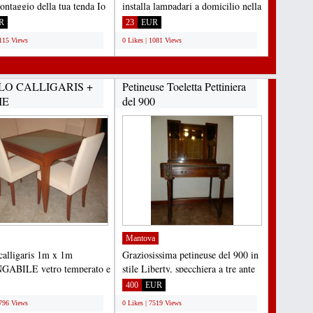
ontaggio della tua tenda Io
installa lampadari a domicilio nella
ua...
tua nuova casa....
R
23
EUR
1115 Views
0 Likes | 1081 Views
LO CALLIGARIS +
Petineuse Toeletta Pettiniera
IE
del 900
Mantova
calligaris 1m x 1m
Graziosissima petineuse del 900 in
ABILE vetro temperato e
stile Liberty, specchiera a tre ante
liegio + 4 sedie...
richiudibili,...
400
EUR
7796 Views
0 Likes | 7519 Views