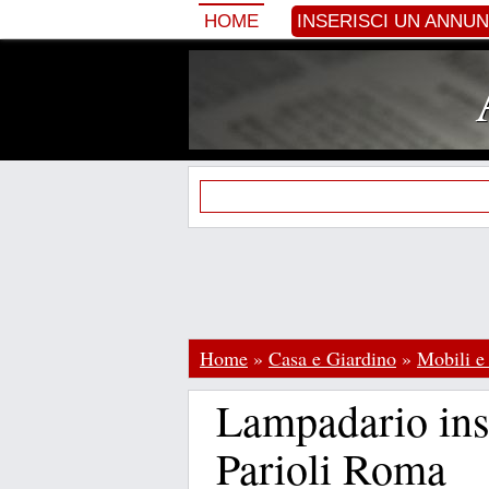
HOME
INSERISCI UN ANNU
Home
»
Casa e Giardino
»
Mobili e
Lampadario ins
Parioli Roma