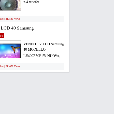
n.4 woofer
ikes | 217549 Views
 LCD 40 Samsung
se
VENDO TV LCD Samsung
40 MODELLO
LE40C530F1W NUOVA,
ANCORA...
ikes | 211472 Views