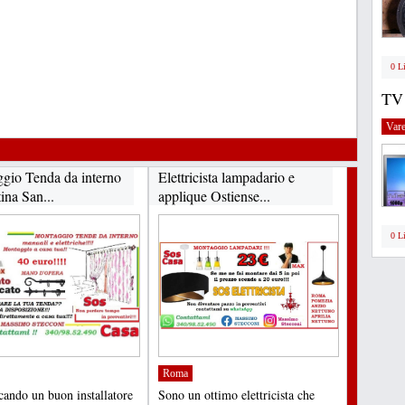
0 L
TV
Vare
gio Tenda da interno
Elettricista lampadario e
ina San...
applique Ostiense...
0 L
Roma
rcando un buon installatore
Sono un ottimo elettricista che