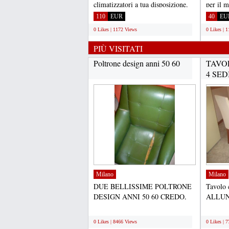
climatizzatori a tua disposizione.
per il m
Sono disponibile...
sono a t
110
EUR
40
EU
0 Likes | 1172 Views
0 Likes | 
PIÙ VISITATI
Poltrone design anni 50 60
TAVO
4 SED
Milano
Milano
DUE BELLISSIME POLTRONE
Tavolo 
DESIGN ANNI 50 60 CREDO,
ALLUNG
EREDITATE DA UNA
legno ci
;
;
PARENTE, VENDO...
0 Likes | 8466 Views
0 Likes | 