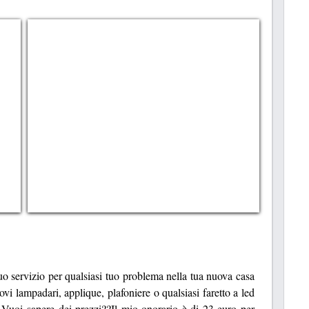
tuo servizio per qualsiasi tuo problema nella tua nuova casa
ovi lampadari, applique, plafoniere o qualsiasi faretto a led
. Vuoi sapere dei prezzi??Il mio onorario è di 23 euro per