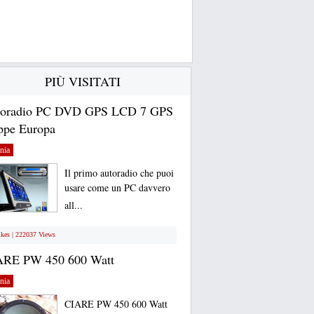
PIÙ VISITATI
toradio PC DVD GPS LCD 7 GPS
pe Europa
nia
Il primo autoradio che puoi
usare come un PC davvero
all...
ikes | 222037 Views
ARE PW 450 600 Watt
nia
CIARE PW 450 600 Watt