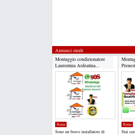
Annunci simili
Montaggio condizionatore
Montag
Laurentina Ardeatina...
Prenest
Roma
Roma
Sono un bravo installatore di
Stai ce