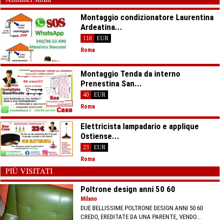
Montaggio condizionatore Laurentina
Ardeatina...
110
EUR
Roma
Montaggio Tenda da interno
Prenestina San...
40
EUR
Roma
Elettricista lampadario e applique
Ostiense...
23
EUR
Roma
PIÙ VISITATI
Poltrone design anni 50 60
Milano
DUE BELLISSIME POLTRONE DESIGN ANNI 50 60
CREDO, EREDITATE DA UNA PARENTE, VENDO...