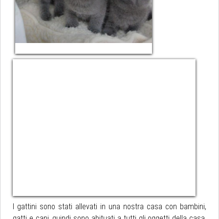
I gattini sono stati allevati in una nostra casa con bambini,
gatti e cani, quindi sono abituati a tutti gli oggetti della casa,