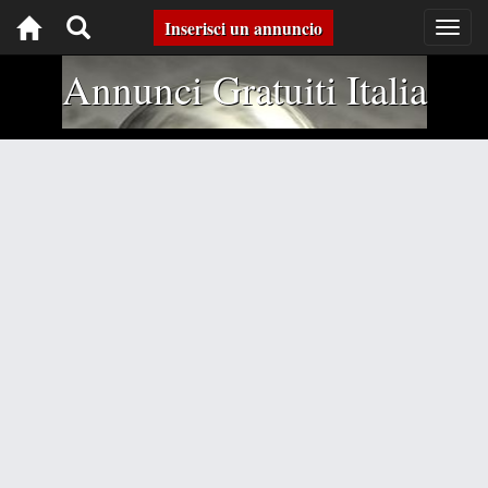
Toggle
Inserisci un annuncio
Togg
navig
navigation
Annunci Gratuiti Italia