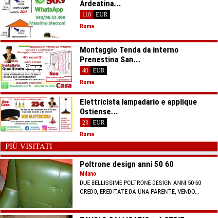
Ardeatina...
110
EUR
Roma
Montaggio Tenda da interno
Prenestina San...
40
EUR
Roma
Elettricista lampadario e applique
Ostiense...
23
EUR
Roma
PIÙ VISITATI
Poltrone design anni 50 60
Milano
DUE BELLISSIME POLTRONE DESIGN ANNI 50 60
CREDO, EREDITATE DA UNA PARENTE, VENDO...