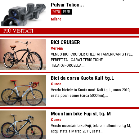
Pulsar Talion...
2670
EUR
Milano
PIÙ VISITATI
BICI CRUISER
Verona
VENDO BICI CRUISER CHEETAH AMERICAN STYLE,
PERFETTA . CARATTERISTICHE .:
TELAIO/FORCELLA...
Bici da corsa Kuota Kult tg.L
Cuneo
Vendo bicicletta Kuota mod. Kult tg. L, anno 2010,
usata pochissimo (circa 5000 km),...
Mountain bike Fuji sl, tg. M
Cuneo
Vendo muontain bike Fuji, telaio in alluminio, tg M,
acquistata a Marzo 2011, usata...