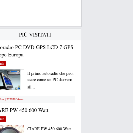
PIÙ VISITATI
toradio PC DVD GPS LCD 7 GPS
pe Europa
nia
Il primo autoradio che puoi
usare come un PC davvero
all...
ikes | 222036 Views
ARE PW 450 600 Watt
nia
CIARE PW 450 600 Watt