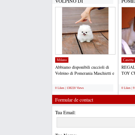
VOLPINO DI
POME
POMERANIA(GRATIS)...
CUCC
DISPO
Milano
Caserta
Abbiamo disponibili cuccioli di
REGAL
Volpino di Pomerania Maschietti e
TOY C
Femminucce. I cuccioli...
PER L'
;
;
cuccioli
0 Likes | 138220 Views
0 Likes | 
Formular de contact
Tua Email: