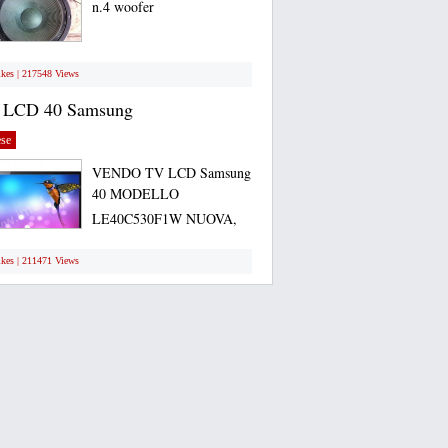
n.4 woofer
ikes | 217548 Views
 LCD 40 Samsung
se
VENDO TV LCD Samsung
40 MODELLO
LE40C530F1W NUOVA,
ANCORA...
ikes | 211471 Views