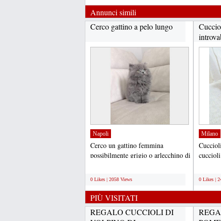
Annunci simili
Cerco gattino a pelo lungo
Cuccio
introva
Napoli
Milano
Cerco un gattino femmina
Cucciol
possibilmente grigio o arlecchino di
cuccioli
due/tre mesi siberiano...
dolci att
;
;
0 Likes | 2058 Views
0 Likes | 
PIÙ VISITATI
REGALO CUCCIOLI DI
REGA