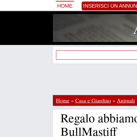
HOME
INSERISCI UN ANNU
Home
»
Casa e Giardino
»
Animali
Regalo abbiamo
BullMastiff