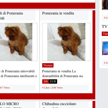
li di Pomerania
Pomerania in vendita
bili
0 L
TV
Vare
0 L
Vicenza
i di Pomerania introvabili
Pomerania in vendita La
 di Pomerania intelligenti e
disponibilità di Pomerania sia
accati...
maschio che femmina è ora...
300
EUR
2417 Views
0 Likes | 2246 Views
LO MICRO
Chihuahua cuccioliato