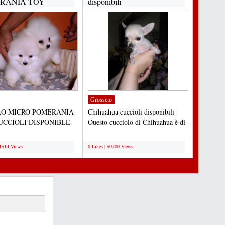
RANIA TOY
disponibili
IOLI
NIBLE...
Grosseto
O MICRO POMERANIA
Chihuahua cuccioli disponibili
UCCIOLI DISPONIBLE
Questo cucciolo di Chihuahua è di
ADOZIONE Adorabili
12 settimane di...
;
...
91514 Views
0 Likes | 50700 Views