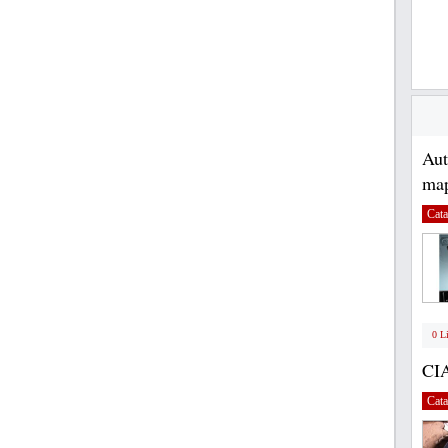
Au
map
Cata
0 L
CI
Cata