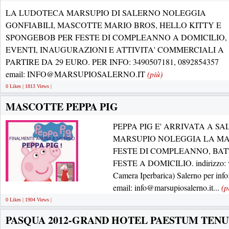
LA LUDOTECA MARSUPIO DI SALERNO NOLEGGIA
GONFIABILI, MASCOTTE MARIO BROS, HELLO KITTY E
SPONGEBOB PER FESTE DI COMPLEANNO A DOMICILIO,
EVENTI, INAUGURAZIONI E ATTIVITA' COMMERCIALI A
PARTIRE DA 29 EURO. PER INFO: 3490507181, 0892854357
email: INFO@MARSUPIOSALERNO.IT
(più)
0 Likes | 1813 Views |
MASCOTTE PEPPA PIG
PEPPA PIG E' ARRIVATA A S
MARSUPIO NOLEGGIA LA MAS
FESTE DI COMPLEANNO, BA
FESTE A DOMICILIO. indirizzo: vi
Camera Iperbarica) Salerno per in
email: info@marsupiosalerno.it...
(p
0 Likes | 1904 Views |
PASQUA 2012-GRAND HOTEL PAESTUM TENU