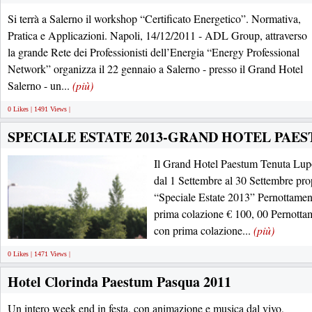
Si terrà a Salerno il workshop “Certificato Energetico”. Normativa,
Pratica e Applicazioni. Napoli, 14/12/2011 - ADL Group, attraverso
la grande Rete dei Professionisti dell’Energia “Energy Professional
Network” organizza il 22 gennaio a Salerno - presso il Grand Hotel
Salerno - un...
(più)
0 Likes | 1491 Views |
SPECIALE ESTATE 2013-GRAND HOTEL PAE
Il Grand Hotel Paestum Tenuta Lup
dal 1 Settembre al 30 Settembre prop
“Speciale Estate 2013” Pernottamen
prima colazione € 100, 00 Pernottam
con prima colazione...
(più)
0 Likes | 1471 Views |
Hotel Clorinda Paestum Pasqua 2011
Un intero week end in festa, con animazione e musica dal vivo,