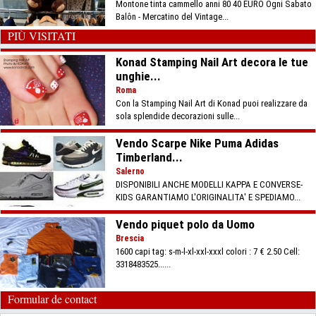
Montone tinta cammello anni 80 40 EURO Ogni Sabato
Balôn - Mercatino del Vintage...
PIÙ VISITATI
Konad Stamping Nail Art decora le tue
unghie...
Roma
Con la Stamping Nail Art di Konad puoi realizzare da
sola splendide decorazioni sulle...
Vendo Scarpe Nike Puma Adidas
Timberland...
Salerno
DISPONIBILI ANCHE MODELLI KAPPA E CONVERSE-
KIDS GARANTIAMO L'ORIGINALITA' E SPEDIAMO...
Vendo piquet polo da Uomo
Brescia
1600 capi tag: s-m-l-xl-xxl-xxxl colori : 7 € 2.50 Cell:
3318483525......
Formular de contact