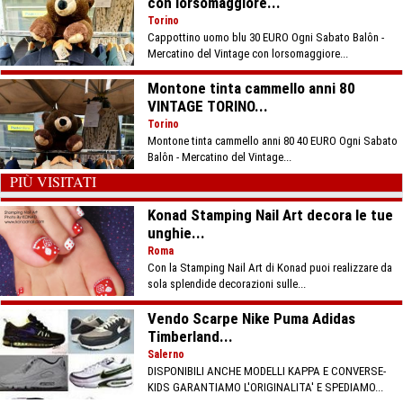
con lorsomaggiore...
Torino
Cappottino uomo blu 30 EURO Ogni Sabato Balôn -
Mercatino del Vintage con lorsomaggiore...
Montone tinta cammello anni 80
VINTAGE TORINO...
Torino
Montone tinta cammello anni 80 40 EURO Ogni Sabato
Balôn - Mercatino del Vintage...
PIÙ VISITATI
Konad Stamping Nail Art decora le tue
unghie...
Roma
Con la Stamping Nail Art di Konad puoi realizzare da
sola splendide decorazioni sulle...
Vendo Scarpe Nike Puma Adidas
Timberland...
Salerno
DISPONIBILI ANCHE MODELLI KAPPA E CONVERSE-
KIDS GARANTIAMO L'ORIGINALITA' E SPEDIAMO...