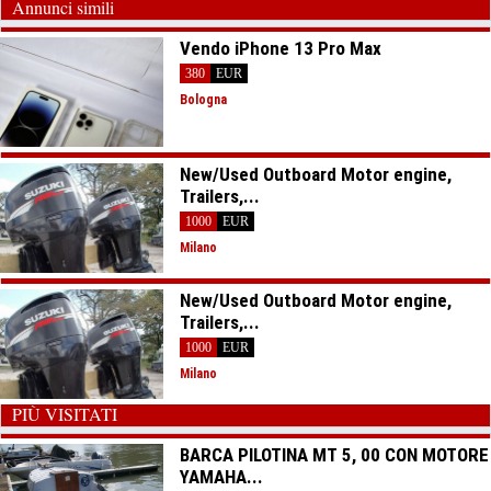
Annunci simili
Vendo iPhone 13 Pro Max
380
EUR
Bologna
New/Used Outboard Motor engine,
Trailers,...
1000
EUR
Milano
New/Used Outboard Motor engine,
Trailers,...
1000
EUR
Milano
PIÙ VISITATI
BARCA PILOTINA MT 5, 00 CON MOTORE
YAMAHA...