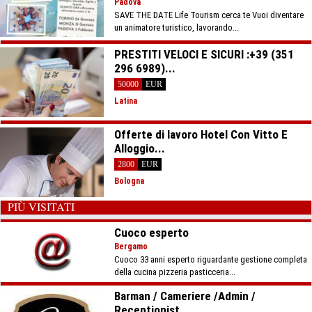
Padova
SAVE THE DATE Life Tourism cerca te Vuoi diventare
un animatore turistico, lavorando...
PRESTITI VELOCI E SICURI :+39 (351
296 6989)...
50000
EUR
Latina
Offerte di lavoro Hotel Con Vitto E
Alloggio...
2800
EUR
Bologna
PIÙ VISITATI
Cuoco esperto
Bergamo
Cuoco 33 anni esperto riguardante gestione completa
della cucina pizzeria pasticceria...
Barman / Cameriere /Admin /
Receptionist...