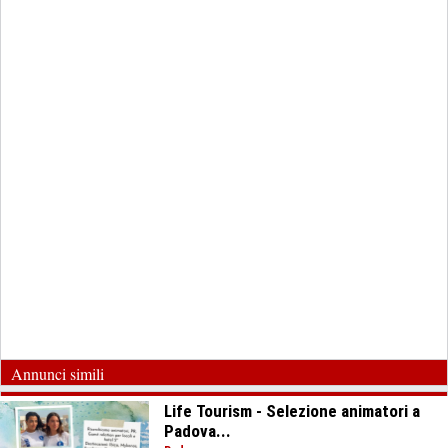
Annunci simili
Life Tourism - Selezione animatori a
Padova...