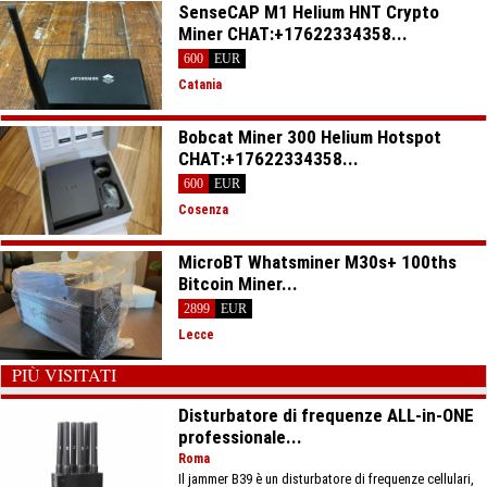
SenseCAP M1 Helium HNT Crypto
Miner CHAT:+17622334358...
600
EUR
Catania
Bobcat Miner 300 Helium Hotspot
CHAT:+17622334358...
600
EUR
Cosenza
MicroBT Whatsminer M30s+ 100ths
Bitcoin Miner...
2899
EUR
Lecce
PIÙ VISITATI
Disturbatore di frequenze ALL-in-ONE
professionale...
Roma
Il jammer B39 è un disturbatore di frequenze cellulari,