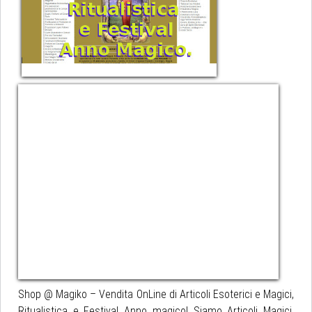
Shop @ Magiko – Vendita OnLine di Articoli Esoterici e Magici,
Ritualistica e Festival Anno magico! Siamo Articoli Magici,