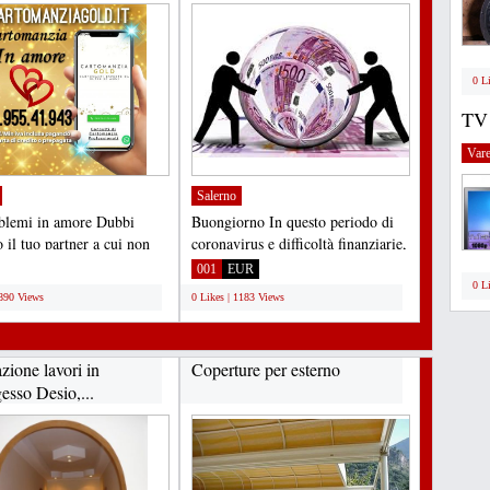
5.000...
0 L
TV
Vare
Salerno
blemi in amore Dubbi
Buongiorno In questo periodo di
 il tuo partner a cui non
coronavirus e difficoltà finanziarie,
cora una risposta...
ti mettiamo...
001
EUR
0 L
1890 Views
0 Likes | 1183 Views
zione lavori in
Coperture per esterno
esso Desio,...