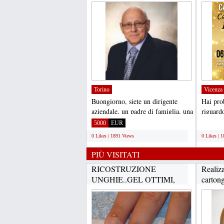
Torino
Vicenza
Buongiorno, siete un dirigente
Hai pro
aziendale, un padre di famiglia, una
riguardo
madre di famiglia...
trovi an
5000
EUR
;
0 Likes | 1891 Views
0 Likes | 
PIÙ VISITATI
RICOSTRUZIONE
Realiza
UNGHIE..GEL OTTIMI,
cartong
GARANZIA...