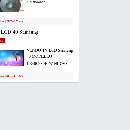
n.4 woofer
ikes | 217548 Views
 LCD 40 Samsung
se
VENDO TV LCD Samsung
40 MODELLO
LE40C530F1W NUOVA,
ANCORA...
ikes | 211471 Views