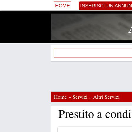
HOME
INSERISCI UN ANNU
Home
»
Servizi
»
Altri Servizi
Prestito a cond