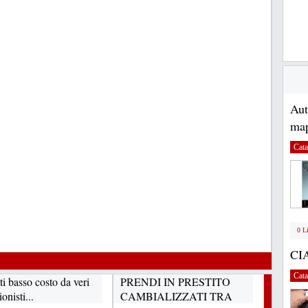
Au
map
Cata
0 L
CI
Cata
i basso costo da veri
PRENDI IN PRESTITO
onisti...
CAMBIALIZZATI TRA