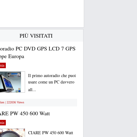
PIÙ VISITATI
toradio PC DVD GPS LCD 7 GPS
pe Europa
nia
Il primo autoradio che puoi
usare come un PC davvero
all...
ikes | 222036 Views
ARE PW 450 600 Watt
nia
CIARE PW 450 600 Watt